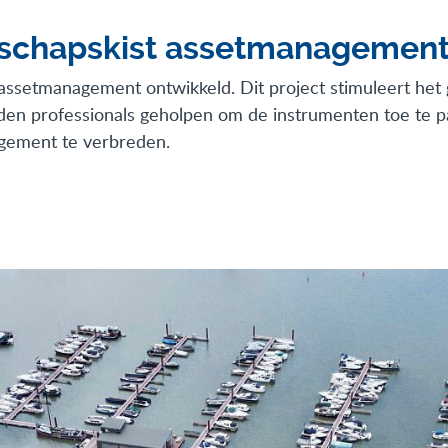
dschapskist assetmanagemen
setmanagement ontwikkeld. Dit project stimuleert het g
en professionals geholpen om de instrumenten toe te pa
agement te verbreden.