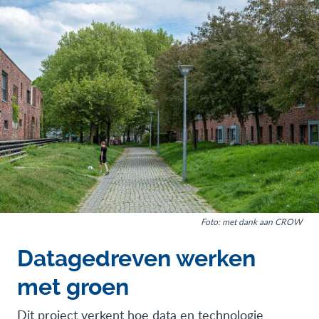
Foto: met dank aan CROW
Datagedreven werken
met groen
Dit project verkent hoe data en technologie