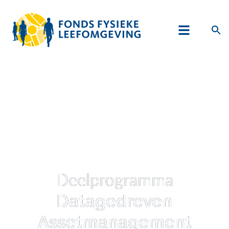
Deelprogramma
Datagedreven
Assetmanagement