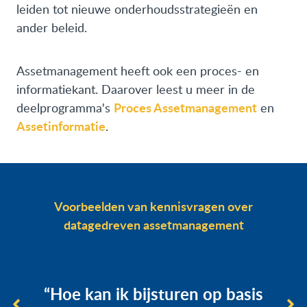
leiden tot nieuwe onderhoudsstrategieën en
ander beleid.
Assetmanagement heeft ook een proces- en
informatiekant. Daarover leest u meer in de
Proces Assetmanagement
deelprogramma's
en
Assetinformatie
.
Voorbeelden van kennisvragen over
datagedreven assetmanagement
“Hoe ka
meerjarenpl
e kan ik bijsturen op basis
datastrome