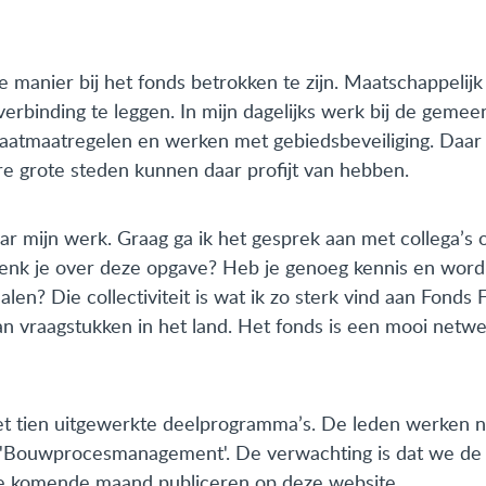
e manier bij het fonds betrokken te zijn. Maatschappelijk 
erbinding te leggen. In mijn dagelijks werk bij de gemee
maatmaatregelen en werken met gebiedsbeveiliging. Daa
e grote steden kunnen daar profijt van hebben.
ar mijn werk. Graag ga ik het gesprek aan met collega’s
denk je over deze opgave? Heb je genoeg kennis en word
len? Die collectiviteit is wat ik zo sterk vind aan Fonds
n vraagstukken in het land. Het fonds is een mooi netw
t tien uitgewerkte deelprogramma’s. De leden werken no
n 'Bouwprocesmanagement'. De verwachting is dat we de d
e komende maand publiceren op deze website.